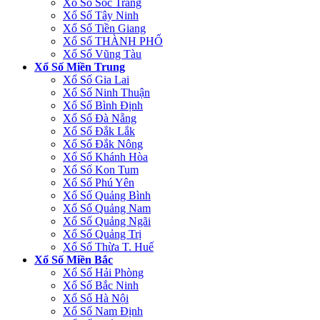
Xổ Số Sóc Trăng
Xổ Số Tây Ninh
Xổ Số Tiền Giang
Xổ Số THÀNH PHỐ
Xổ Số Vũng Tàu
Xổ Số Miền Trung
Xổ Số Gia Lai
Xổ Số Ninh Thuận
Xổ Số Bình Định
Xổ Số Đà Nẵng
Xổ Số Đắk Lắk
Xổ Số Đắk Nông
Xổ Số Khánh Hòa
Xổ Số Kon Tum
Xổ Số Phú Yên
Xổ Số Quảng Bình
Xổ Số Quảng Nam
Xổ Số Quảng Ngãi
Xổ Số Quảng Trị
Xổ Số Thừa T. Huế
Xổ Số Miền Bắc
Xổ Số Hải Phòng
Xổ Số Bắc Ninh
Xổ Số Hà Nội
Xổ Số Nam Định