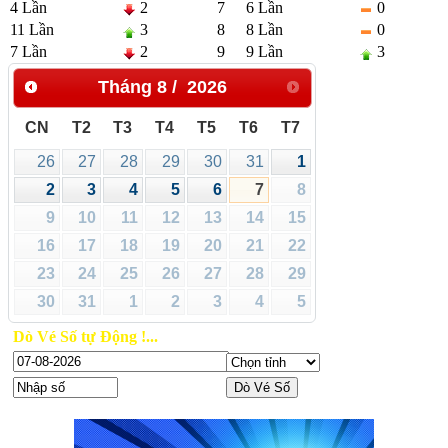
4 Lần
2
7
6 Lần
0
11 Lần
3
8
8 Lần
0
7 Lần
2
9
9 Lần
3
Tháng 8
/
2026
CN
T2
T3
T4
T5
T6
T7
26
27
28
29
30
31
1
2
3
4
5
6
7
8
9
10
11
12
13
14
15
16
17
18
19
20
21
22
23
24
25
26
27
28
29
30
31
1
2
3
4
5
Dò Vé Số tự Động !...