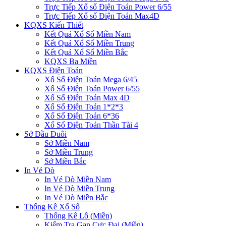
Trực Tiếp Xổ số Điện Toán Power 6/55
Trực Tiếp Xổ số Điện Toán Max4D
KQXS Kiến Thiết
Kết Quả Xổ Số Miền Nam
Kết Quả Xổ Số Miền Trung
Kết Quả Xổ Số Miền Bắc
KQXS Ba Miền
KQXS Điện Toán
Xổ Số Điện Toán Mega 6/45
Xổ Số Điện Toán Power 6/55
Xổ Số Điện Toán Max 4D
Xổ Số Điện Toán 1*2*3
Xổ Số Điện Toán 6*36
Xổ Số Điện Toán Thần Tài 4
Sớ Đầu Đuôi
Sớ Miền Nam
Sớ Miền Trung
Sớ Miền Bắc
In Vé Dò
In Vé Dò Miền Nam
In Vé Dò Miền Trung
In Vé Dò Miền Bắc
Thống Kê Xổ Số
Thống Kê Lô (Miền)
Kiểm Tra Gan Cực Đại (Miền)