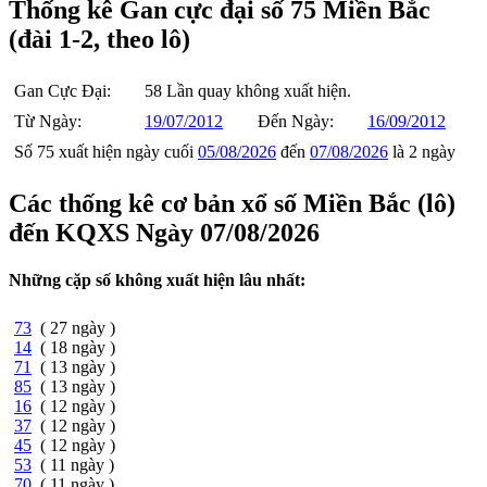
Thống kê Gan cực đại số 75 Miền Bắc
(đài 1-2, theo lô)
Gan Cực Đại:
58 Lần quay không xuất hiện.
Từ Ngày:
19/07/2012
Đến Ngày:
16/09/2012
Số 75 xuất hiện ngày cuối
05/08/2026
đến
07/08/2026
là 2 ngày
Các thống kê cơ bản xổ số Miền Bắc (lô)
đến KQXS Ngày 07/08/2026
Những cặp số không xuất hiện lâu nhất:
73
( 27 ngày )
14
( 18 ngày )
71
( 13 ngày )
85
( 13 ngày )
16
( 12 ngày )
37
( 12 ngày )
45
( 12 ngày )
53
( 11 ngày )
70
( 11 ngày )