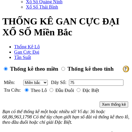
Xổ Số Quảng Ninh
Xổ Số Thái Bình
THỐNG KÊ GAN CỰC ĐẠI
XỔ SỐ Miền Bắc
Thống Kê Lô
Gan Cực Đại
Tần Suất
Thống kê theo miền
Thống kê theo tỉnh
Miền:
Dãy Số:
Tra Cứu:
Theo Lô
Đầu Đuôi
Đặc Biệt
Bạn có thể thống kê một hoặc nhiều số! Ví dụ: 36 hoặc
68,86,963,1798 Có thể tùy chọn giới hạn số đài và thống kê theo lô,
theo đầu đuôi hoặc chỉ giải Đặc Biệt.