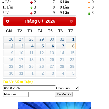
4 Lần
2
7
6 Lần
0
11 Lần
3
8
8 Lần
0
7 Lần
2
9
9 Lần
3
Tháng 8
/
2026
CN
T2
T3
T4
T5
T6
T7
26
27
28
29
30
31
1
2
3
4
5
6
7
8
9
10
11
12
13
14
15
16
17
18
19
20
21
22
23
24
25
26
27
28
29
30
31
1
2
3
4
5
Dò Vé Số tự Động !...