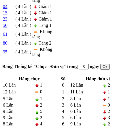
tăng
04
( 4 Lần )
Giảm 1
15
( 4 Lần )
Giảm 1
23
( 4 Lần )
Giảm 1
56
( 4 Lần )
Tăng 1
Không
61
( 4 Lần )
tăng
80
( 4 Lần )
Tăng 2
Không
95
( 4 Lần )
tăng
Bảng Thống kê "Chục - Đơn vị" trong
ngày
Hàng chục
Số
Hàng đơn vị
10 Lần
1
0
12 Lần
2
0
12 Lần
1
11 Lần
1
5 Lần
1
2
8 Lần
1
6 Lần
2
3
6 Lần
0
9 Lần
5
4
6 Lần
2
9 Lần
2
5
6 Lần
3
8 Lần
4
6
9 Lần
2