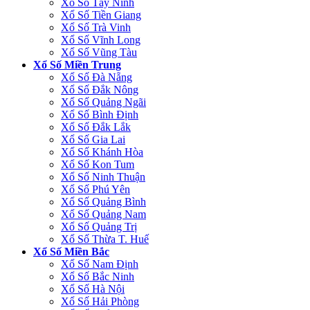
Xổ Số Tây Ninh
Xổ Số Tiền Giang
Xổ Số Trà Vinh
Xổ Số Vĩnh Long
Xổ Số Vũng Tàu
Xổ Số Miền Trung
Xổ Số Đà Nẵng
Xổ Số Đắk Nông
Xổ Số Quảng Ngãi
Xổ Số Bình Định
Xổ Số Đắk Lắk
Xổ Số Gia Lai
Xổ Số Khánh Hòa
Xổ Số Kon Tum
Xổ Số Ninh Thuận
Xổ Số Phú Yên
Xổ Số Quảng Bình
Xổ Số Quảng Nam
Xổ Số Quảng Trị
Xổ Số Thừa T. Huế
Xổ Số Miền Bắc
Xổ Số Nam Định
Xổ Số Bắc Ninh
Xổ Số Hà Nội
Xổ Số Hải Phòng