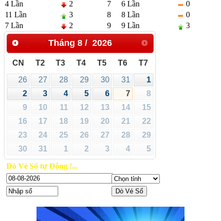
4 Lần
2
7
6 Lần
0
11 Lần
3
8
8 Lần
0
7 Lần
2
9
9 Lần
3
Tháng 8
/
2026
CN
T2
T3
T4
T5
T6
T7
26
27
28
29
30
31
1
2
3
4
5
6
7
8
9
10
11
12
13
14
15
16
17
18
19
20
21
22
23
24
25
26
27
28
29
30
31
1
2
3
4
5
Dò Vé Số tự Động !...