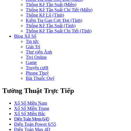
Thống Kê Tần Suất (Miền)
Thống Kê Tần Suất Chi Tiết (Miền)
Thống Kê Lô (Tỉnh)
Kiểm Tra Gan Cực Đại (Tỉnh)
Thống Kê Tần Suất (Tỉnh)
Thống Kê Tần Suất Chi Tiết (Tỉnh)
Blog Xổ Số
Tin tức
Giải Trí
Thư viện Ảnh
Tivi Online
Game
Truyện cười
Phong Thuỷ
Bài Thuốc Quý
Tường Thuật Trực Tiếp
Xổ Số Miền Nam
Xổ Số Miền Trung
Xổ Số Miền Bắc
Điện Toán Mega 6/45
Điện Toán Power 6/55
Điện Toán Max 4D