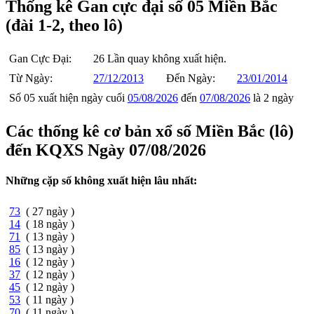
Thống kê Gan cực đại số 05 Miền Bắc
(đài 1-2, theo lô)
Gan Cực Đại:
26 Lần quay không xuất hiện.
Từ Ngày:
27/12/2013
Đến Ngày:
23/01/2014
Số 05 xuất hiện ngày cuối
05/08/2026
đến
07/08/2026
là 2 ngày
Các thống kê cơ bản xổ số Miền Bắc (lô)
đến KQXS Ngày 07/08/2026
Những cặp số không xuất hiện lâu nhất:
73
( 27 ngày )
14
( 18 ngày )
71
( 13 ngày )
85
( 13 ngày )
16
( 12 ngày )
37
( 12 ngày )
45
( 12 ngày )
53
( 11 ngày )
70
( 11 ngày )