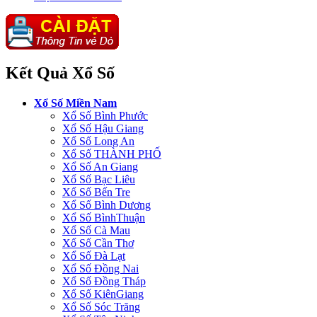
Kết Quả Xổ Số
Xổ Số Miền Nam
Xổ Số Bình Phước
Xổ Số Hậu Giang
Xổ Số Long An
Xổ Số THÀNH PHỐ
Xổ Số An Giang
Xổ Số Bạc Liêu
Xổ Số Bến Tre
Xổ Số Bình Dương
Xổ Số BìnhThuận
Xổ Số Cà Mau
Xổ Số Cần Thơ
Xổ Số Đà Lạt
Xổ Số Đồng Nai
Xổ Số Đồng Tháp
Xổ Số KiênGiang
Xổ Số Sóc Trăng