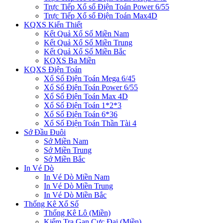
Trực Tiếp Xổ số Điện Toán Power 6/55
Trực Tiếp Xổ số Điện Toán Max4D
KQXS Kiến Thiết
Kết Quả Xổ Số Miền Nam
Kết Quả Xổ Số Miền Trung
Kết Quả Xổ Số Miền Bắc
KQXS Ba Miền
KQXS Điện Toán
Xổ Số Điện Toán Mega 6/45
Xổ Số Điện Toán Power 6/55
Xổ Số Điện Toán Max 4D
Xổ Số Điện Toán 1*2*3
Xổ Số Điện Toán 6*36
Xổ Số Điện Toán Thần Tài 4
Sớ Đầu Đuôi
Sớ Miền Nam
Sớ Miền Trung
Sớ Miền Bắc
In Vé Dò
In Vé Dò Miền Nam
In Vé Dò Miền Trung
In Vé Dò Miền Bắc
Thống Kê Xổ Số
Thống Kê Lô (Miền)
Kiểm Tra Gan Cực Đại (Miền)