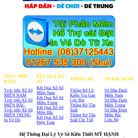
TRỰC TIẾP
KẾT QUẢ XỔ
THỐNG KÊ
SỚ ĐẦU ĐUÔI
KQXS
SỐ
Kết Quả Xổ Số
Trực tiếp Xổ Số
Thống Kê Lô
Sớ Đầu Đuôi
Miền Nam
MIỀN NAM
Kiểm Tra Gan
Miền Nam
Kết Quả Xổ Số
Trực tiếp Xổ Số
Cực Đại
Sớ Đầu Đuôi
Miền Trung
MIỀN BẮC
Thống Kê Tần
Miền Trung
Kết Quả Xổ Số
Trực tiếp Xổ Số
Suất
Sớ Đầu Đuôi
Miền Bắc
MIỀN TRUNG
Thống Kê Tần
Miền Bắc
Kết Quả Xổ Số
In Vé Dò
Suất Chi Tiết
Liên Hệ
Điện Toán
Hệ Thống Đại Lý Vé Số Kiến Thiết MỸ HẠNH