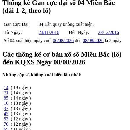
Thống kê Gan cực đại số 04 Miền Bắc
(đài 1-2, theo lô)
Gan Cực Đại:
34 Lần quay không xuất hiện.
Từ Ngày:
23/11/2016
Đến Ngày:
28/12/2016
Số 04 xuất hiện ngày cuối
06/08/2026
đến
08/08/2026
là 2 ngày
Các thống kê cơ bản xổ số Miền Bắc (lô)
đến KQXS Ngày 08/08/2026
Những cặp số không xuất hiện lâu nhất:
14
( 19 ngày )
71
( 14 ngày )
85
( 14 ngày )
16
( 13 ngày )
37
( 13 ngày )
45
( 13 ngày )
53
( 12 ngày )
70
( 12 ngày )
65
( 11 ngày )