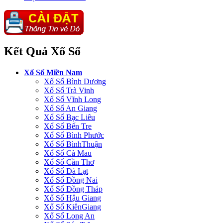
Kết Quả Xổ Số
Xổ Số Miền Nam
Xổ Số Bình Dương
Xổ Số Trà Vinh
Xổ Số Vĩnh Long
Xổ Số An Giang
Xổ Số Bạc Liêu
Xổ Số Bến Tre
Xổ Số Bình Phước
Xổ Số BìnhThuận
Xổ Số Cà Mau
Xổ Số Cần Thơ
Xổ Số Đà Lạt
Xổ Số Đồng Nai
Xổ Số Đồng Tháp
Xổ Số Hậu Giang
Xổ Số KiênGiang
Xổ Số Long An