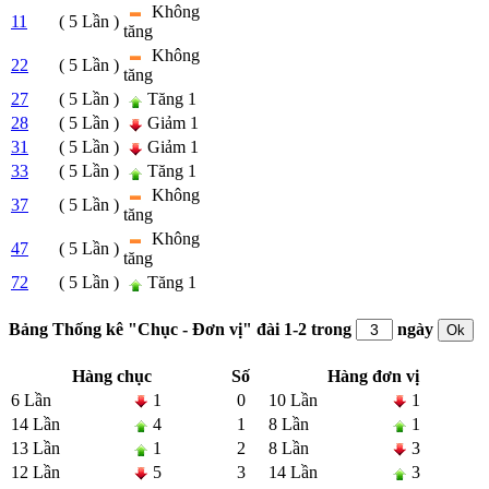
Không
11
( 5 Lần )
tăng
Không
22
( 5 Lần )
tăng
27
( 5 Lần )
Tăng 1
28
( 5 Lần )
Giảm 1
31
( 5 Lần )
Giảm 1
33
( 5 Lần )
Tăng 1
Không
37
( 5 Lần )
tăng
Không
47
( 5 Lần )
tăng
72
( 5 Lần )
Tăng 1
Bảng Thống kê "Chục - Đơn vị" đài 1-2 trong
ngày
Hàng chục
Số
Hàng đơn vị
6 Lần
1
0
10 Lần
1
14 Lần
4
1
8 Lần
1
13 Lần
1
2
8 Lần
3
12 Lần
5
3
14 Lần
3