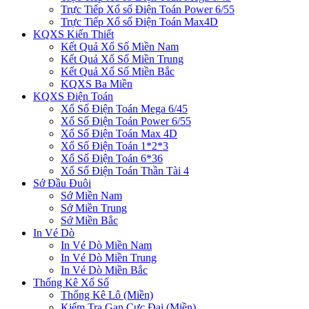
Trực Tiếp Xổ số Điện Toán Power 6/55
Trực Tiếp Xổ số Điện Toán Max4D
KQXS Kiến Thiết
Kết Quả Xổ Số Miền Nam
Kết Quả Xổ Số Miền Trung
Kết Quả Xổ Số Miền Bắc
KQXS Ba Miền
KQXS Điện Toán
Xổ Số Điện Toán Mega 6/45
Xổ Số Điện Toán Power 6/55
Xổ Số Điện Toán Max 4D
Xổ Số Điện Toán 1*2*3
Xổ Số Điện Toán 6*36
Xổ Số Điện Toán Thần Tài 4
Sớ Đầu Đuôi
Sớ Miền Nam
Sớ Miền Trung
Sớ Miền Bắc
In Vé Dò
In Vé Dò Miền Nam
In Vé Dò Miền Trung
In Vé Dò Miền Bắc
Thống Kê Xổ Số
Thống Kê Lô (Miền)
Kiểm Tra Gan Cực Đại (Miền)