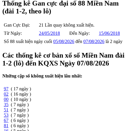
Thống kê Gan cực đại số 88 Miền Nam
(đài 1-2, theo lô)
Gan Cực Đại:
21 Lần quay không xuất hiện.
Từ Ngày:
24/05/2018
Đến Ngày:
15/06/2018
Số 88 xuất hiện ngày cuối
05/08/2026
đến
07/08/2026
là 2 ngày
Các thống kê cơ bản xổ số Miền Nam đài
1-2 (lô) đến KQXS Ngày 07/08/2026
Những cặp số không xuất hiện lâu nhất:
97
( 17 ngày )
02
( 16 ngày )
00
( 10 ngày )
35
( 7 ngày )
51
( 7 ngày )
53
( 7 ngày )
67
( 6 ngày )
81
( 6 ngày )
16
( 5 ngày )