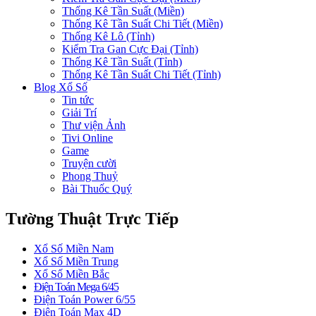
Thống Kê Tần Suất (Miền)
Thống Kê Tần Suất Chi Tiết (Miền)
Thống Kê Lô (Tỉnh)
Kiểm Tra Gan Cực Đại (Tỉnh)
Thống Kê Tần Suất (Tỉnh)
Thống Kê Tần Suất Chi Tiết (Tỉnh)
Blog Xổ Số
Tin tức
Giải Trí
Thư viện Ảnh
Tivi Online
Game
Truyện cười
Phong Thuỷ
Bài Thuốc Quý
Tường Thuật Trực Tiếp
Xổ Số Miền Nam
Xổ Số Miền Trung
Xổ Số Miền Bắc
Điện Toán Mega 6/45
Điện Toán Power 6/55
Điện Toán Max 4D