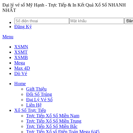
Đại lý vé số Mỹ Hạnh - Trực Tiếp & In Kết Quả Xổ Số NHANH
NHẤT
Đăng Ký
Menu
XSMN
XSMT
XSMB
Mega
Max 4D
Dò Vé
Home
Giới Thiệu
Đổi Số Trúng
Đại Lý Vé Số
Liên Hệ
Xổ Số Trực Tiếp
Trực Tiếp Xổ Số Miền Nam
Trực Tiếp Xổ Số Miền Trung
Trực Tiếp Xổ Số Miền Bắc
Trực Tiếp Xổ số Điện Toán Mega 6/45