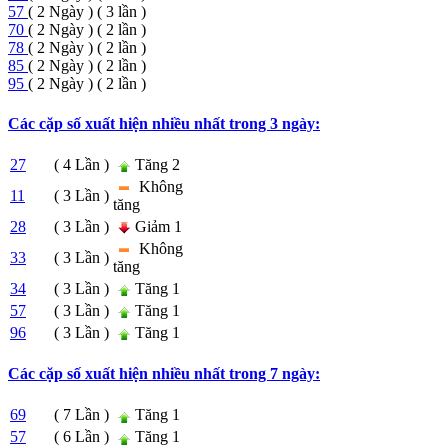
57
( 2 Ngày ) ( 3 lần )
70
( 2 Ngày ) ( 2 lần )
78
( 2 Ngày ) ( 2 lần )
85
( 2 Ngày ) ( 2 lần )
95
( 2 Ngày ) ( 2 lần )
Các cặp số xuất hiện nhiều nhất trong 3 ngày:
27
( 4 Lần )
Tăng 2
Không
11
( 3 Lần )
tăng
28
( 3 Lần )
Giảm 1
Không
33
( 3 Lần )
tăng
34
( 3 Lần )
Tăng 1
57
( 3 Lần )
Tăng 1
96
( 3 Lần )
Tăng 1
Các cặp số xuất hiện nhiều nhất trong 7 ngày:
69
( 7 Lần )
Tăng 1
57
( 6 Lần )
Tăng 1