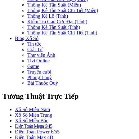
Thống Kê Tần Suất (Miền)
Thống Kê Tần Suất Chi Tiết (Miền)
Thống Kê Lô (Tỉnh)
Kiểm Tra Gan Cực Đại (Tỉnh)
Thống Kê Tần Suất (Tỉnh)
Thống Kê Tần Suất Chi Tiết (Tỉnh)
Blog Xổ Số
Tin tức
Giải Trí
Thư viện Ảnh
Tivi Online
Game
Truyện cười
Phong Thuỷ
Bài Thuốc Quý
Tường Thuật Trực Tiếp
Xổ Số Miền Nam
Xổ Số Miền Trung
Xổ Số Miền Bắc
Điện Toán Mega 6/45
Điện Toán Power 6/55
Điện Toán Max 4D