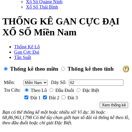
Xổ Số Quảng Ninh
Xổ Số Thái Bình
THỐNG KÊ GAN CỰC ĐẠI
XỔ SỐ Miền Nam
Thống Kê Lô
Gan Cực Đại
Tần Suất
Thống kê theo miền
Thống kê theo tỉnh
Miền:
Dãy Số:
Tra Cứu:
Theo Lô
Đầu Đuôi
Đặc Biệt
Đài 1
Đài 2
Đài 3
Bạn có thể thống kê một hoặc nhiều số! Ví dụ: 36 hoặc
68,86,963,1798 Có thể tùy chọn giới hạn số đài và thống kê theo lô,
theo đầu đuôi hoặc chỉ giải Đặc Biệt.