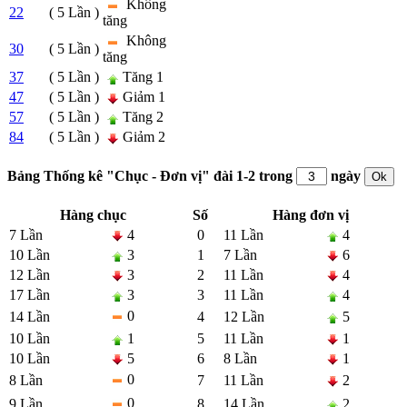
Không
22
( 5 Lần )
tăng
Không
30
( 5 Lần )
tăng
37
( 5 Lần )
Tăng 1
47
( 5 Lần )
Giảm 1
57
( 5 Lần )
Tăng 2
84
( 5 Lần )
Giảm 2
Bảng Thống kê "Chục - Đơn vị" đài 1-2 trong
ngày
Hàng chục
Số
Hàng đơn vị
7 Lần
4
0
11 Lần
4
10 Lần
3
1
7 Lần
6
12 Lần
3
2
11 Lần
4
17 Lần
3
3
11 Lần
4
0
14 Lần
4
12 Lần
5
10 Lần
1
5
11 Lần
1
10 Lần
5
6
8 Lần
1
0
8 Lần
7
11 Lần
2
0
9 Lần
8
14 Lần
2