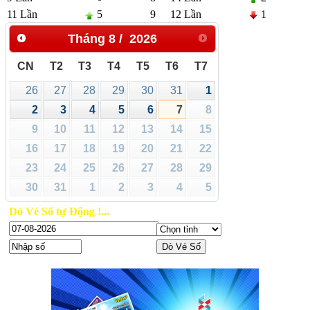
11 Lần
5
9
12 Lần
1
Tháng 8
/
2026
CN
T2
T3
T4
T5
T6
T7
26
27
28
29
30
31
1
2
3
4
5
6
7
8
9
10
11
12
13
14
15
16
17
18
19
20
21
22
23
24
25
26
27
28
29
30
31
1
2
3
4
5
Dò Vé Số tự Động !...