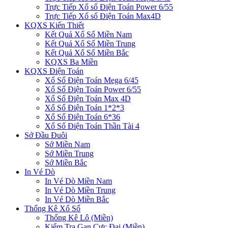
Trực Tiếp Xổ số Điện Toán Power 6/55
Trực Tiếp Xổ số Điện Toán Max4D
KQXS Kiến Thiết
Kết Quả Xổ Số Miền Nam
Kết Quả Xổ Số Miền Trung
Kết Quả Xổ Số Miền Bắc
KQXS Ba Miền
KQXS Điện Toán
Xổ Số Điện Toán Mega 6/45
Xổ Số Điện Toán Power 6/55
Xổ Số Điện Toán Max 4D
Xổ Số Điện Toán 1*2*3
Xổ Số Điện Toán 6*36
Xổ Số Điện Toán Thần Tài 4
Sớ Đầu Đuôi
Sớ Miền Nam
Sớ Miền Trung
Sớ Miền Bắc
In Vé Dò
In Vé Dò Miền Nam
In Vé Dò Miền Trung
In Vé Dò Miền Bắc
Thống Kê Xổ Số
Thống Kê Lô (Miền)
Kiểm Tra Gan Cực Đại (Miền)