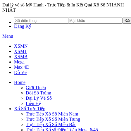
Đại lý vé số Mỹ Hạnh - Trực Tiếp & In Kết Quả Xổ Số NHANH
NHẤT
Đăng Ký
Menu
XSMN
XSMT
XSMB
Mega
Max 4D
Dò Vé
Home
Giới Thiệu
Đổi Số Trúng
Đại Lý Vé Số
Liên Hệ
Xổ Số Trực Tiếp
Trực Tiếp Xổ Số Miền Nam
Trực Tiếp Xổ Số Miền Trung
Trực Tiếp Xổ Số Miền Bắc
Trực Tiếp Xổ số Điện Toán Mega 6/45