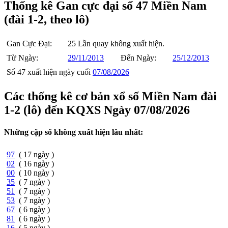
Thống kê Gan cực đại số 47 Miền Nam
(đài 1-2, theo lô)
Gan Cực Đại:
25 Lần quay không xuất hiện.
Từ Ngày:
29/11/2013
Đến Ngày:
25/12/2013
Số 47 xuất hiện ngày cuối
07/08/2026
Các thống kê cơ bản xổ số Miền Nam đài
1-2 (lô) đến KQXS Ngày 07/08/2026
Những cặp số không xuất hiện lâu nhất:
97
( 17 ngày )
02
( 16 ngày )
00
( 10 ngày )
35
( 7 ngày )
51
( 7 ngày )
53
( 7 ngày )
67
( 6 ngày )
81
( 6 ngày )
16
( 5 ngày )