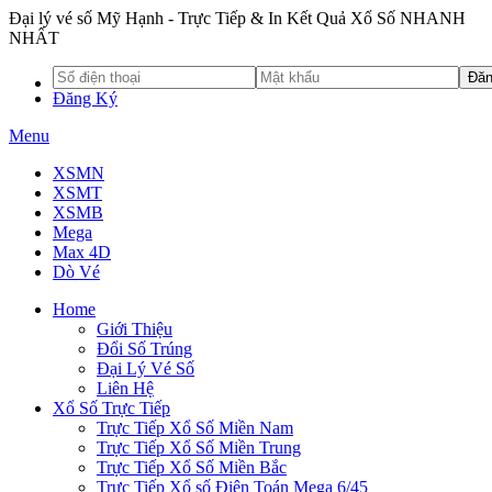
Đại lý vé số Mỹ Hạnh - Trực Tiếp & In Kết Quả Xổ Số NHANH
NHẤT
Đăng Ký
Menu
XSMN
XSMT
XSMB
Mega
Max 4D
Dò Vé
Home
Giới Thiệu
Đổi Số Trúng
Đại Lý Vé Số
Liên Hệ
Xổ Số Trực Tiếp
Trực Tiếp Xổ Số Miền Nam
Trực Tiếp Xổ Số Miền Trung
Trực Tiếp Xổ Số Miền Bắc
Trực Tiếp Xổ số Điện Toán Mega 6/45