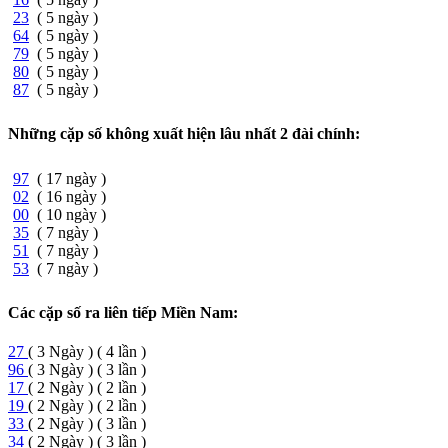
23
( 5 ngày )
64
( 5 ngày )
79
( 5 ngày )
80
( 5 ngày )
87
( 5 ngày )
Những cặp số không xuất hiện lâu nhất 2 đài chính:
97
( 17 ngày )
02
( 16 ngày )
00
( 10 ngày )
35
( 7 ngày )
51
( 7 ngày )
53
( 7 ngày )
Các cặp số ra liên tiếp Miền Nam:
27
( 3 Ngày ) ( 4 lần )
96
( 3 Ngày ) ( 3 lần )
17
( 2 Ngày ) ( 2 lần )
19
( 2 Ngày ) ( 2 lần )
33
( 2 Ngày ) ( 3 lần )
34
( 2 Ngày ) ( 3 lần )