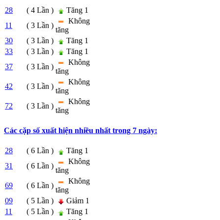
28
( 4 Lần )
Tăng 1
Không
11
( 3 Lần )
tăng
30
( 3 Lần )
Tăng 1
33
( 3 Lần )
Tăng 1
Không
37
( 3 Lần )
tăng
Không
42
( 3 Lần )
tăng
Không
72
( 3 Lần )
tăng
Các cặp số xuất hiện nhiều nhất trong 7 ngày:
28
( 6 Lần )
Tăng 1
Không
31
( 6 Lần )
tăng
Không
69
( 6 Lần )
tăng
09
( 5 Lần )
Giảm 1
11
( 5 Lần )
Tăng 1