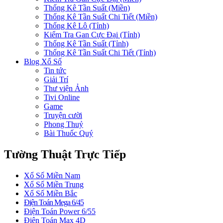
Thống Kê Tần Suất (Miền)
Thống Kê Tần Suất Chi Tiết (Miền)
Thống Kê Lô (Tỉnh)
Kiểm Tra Gan Cực Đại (Tỉnh)
Thống Kê Tần Suất (Tỉnh)
Thống Kê Tần Suất Chi Tiết (Tỉnh)
Blog Xổ Số
Tin tức
Giải Trí
Thư viện Ảnh
Tivi Online
Game
Truyện cười
Phong Thuỷ
Bài Thuốc Quý
Tường Thuật Trực Tiếp
Xổ Số Miền Nam
Xổ Số Miền Trung
Xổ Số Miền Bắc
Điện Toán Mega 6/45
Điện Toán Power 6/55
Điện Toán Max 4D